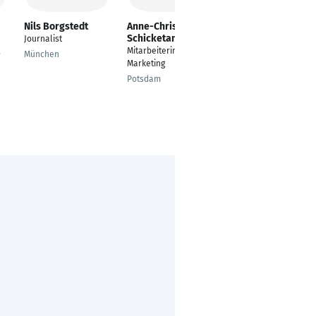
Nils Borgstedt
Anne-Christin
Katja Eßer
Schicketanz
Journalist
Leitung des
Mitarbeiterin im
,
Marketings
München
Marketing
Bielefeld
Potsdam