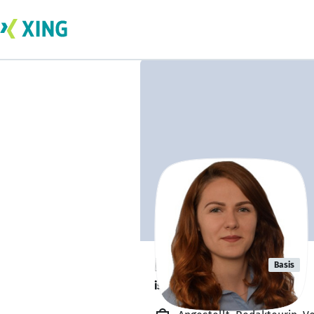
Lia Greiberg
Basis
ist offen für Projekte. 🔎