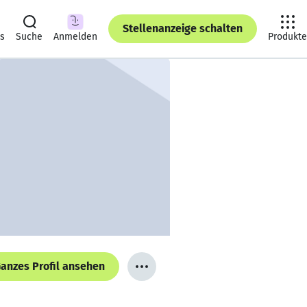
Stellenanzeige schalten
ts
Suche
Anmelden
Produkte
anzes Profil ansehen