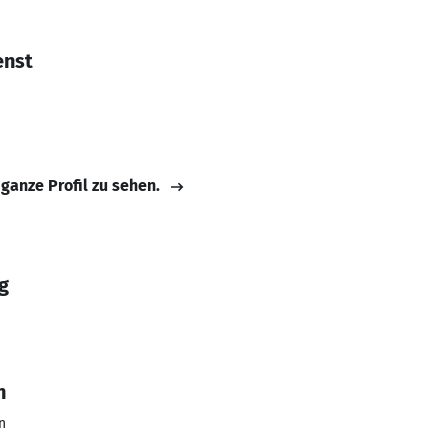
enst
 ganze Profil zu sehen.
g
n
n