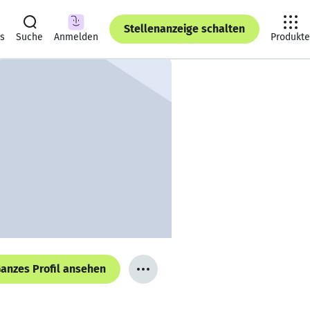
Stellenanzeige schalten
ts
Suche
Anmelden
Produkte
anzes Profil ansehen