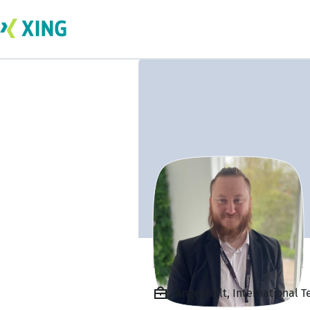
Liam Hollinshead
Angestellt, International T