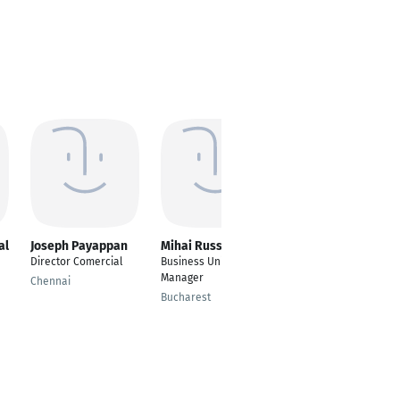
al
Joseph Payappan
Mihai Russe
Stefano Barbuto
Director Comercial
Business Unit
Global eCommerce
Manager
Business
Chennai
Development
Bucharest
Manager
Metzingen