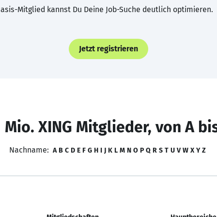
asis-Mitglied kannst Du Deine Job-Suche deutlich optimieren.
Jetzt registrieren
 Mio. XING Mitglieder, von A bi
Nachname:
A
B
C
D
E
F
G
H
I
J
K
L
M
N
O
P
Q
R
S
T
U
V
W
X
Y
Z