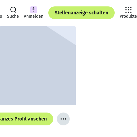
Stellenanzeige schalten
ts
Suche
Anmelden
Produkte
anzes Profil ansehen