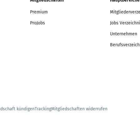
Mitgliedschaften
Hauptbereiche
Premium
Mitgliederverz
ProJobs
Jobs Verzeichn
Unternehmen
Berufsverzeich
edschaft kündigen
Tracking
Mitgliedschaften widerrufen