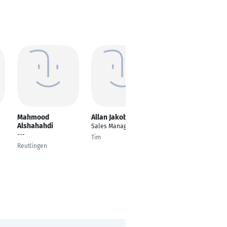
Mahmood
Allan Jakobsen
Kareem Hebisha
Alshahahdi
Sales Manager Nordic
Senior Supply Chain
---
Manager
Tim
Reutlingen
Munich