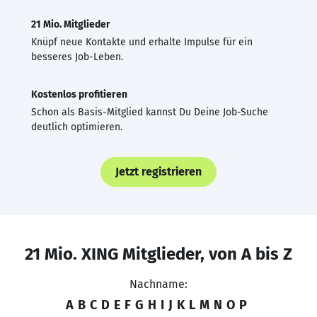
21 Mio. Mitglieder
Knüpf neue Kontakte und erhalte Impulse für ein
besseres Job-Leben.
Kostenlos profitieren
Schon als Basis-Mitglied kannst Du Deine Job-Suche
deutlich optimieren.
Jetzt registrieren
21 Mio. XING Mitglieder, von A bis Z
Nachname:
A
B
C
D
E
F
G
H
I
J
K
L
M
N
O
P