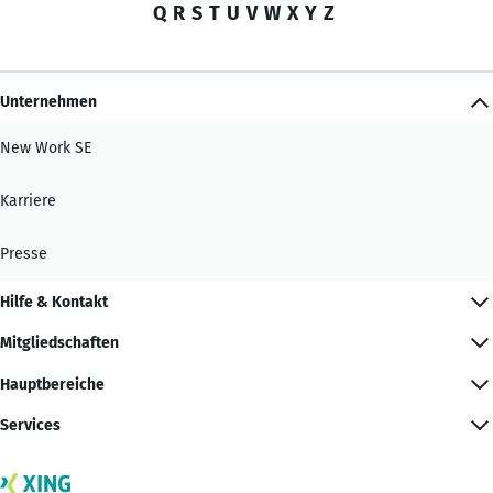
Q
R
S
T
U
V
W
X
Y
Z
Unternehmen
New Work SE
Karriere
Presse
Hilfe & Kontakt
Mitgliedschaften
Hauptbereiche
Services