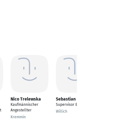
Nico Trelewska
Sebastian Roth
Silke Drefenstedt
Kaufmännischer
Supervisor ERP
Senior Expert
t
Angestellter
Prozesse Tools
Willich
Kremmin
Nettetal