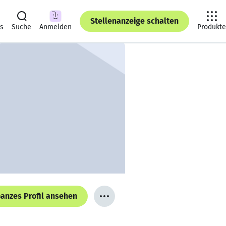
Stellenanzeige schalten
ts
Suche
Anmelden
Produkte
anzes Profil ansehen