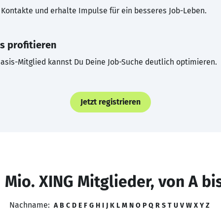
Kontakte und erhalte Impulse für ein besseres Job-Leben.
s profitieren
asis-Mitglied kannst Du Deine Job-Suche deutlich optimieren.
Jetzt registrieren
 Mio. XING Mitglieder, von A bi
Nachname:
A
B
C
D
E
F
G
H
I
J
K
L
M
N
O
P
Q
R
S
T
U
V
W
X
Y
Z