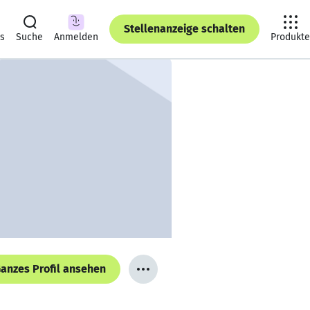
Stellenanzeige schalten
ts
Suche
Anmelden
Produkte
anzes Profil ansehen