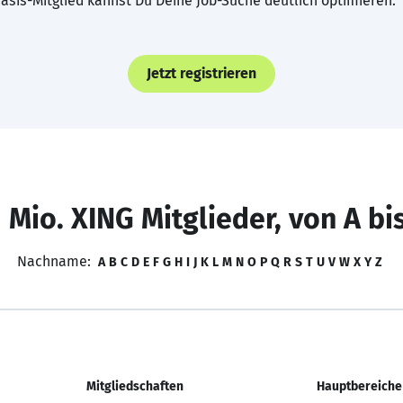
asis-Mitglied kannst Du Deine Job-Suche deutlich optimieren.
Jetzt registrieren
 Mio. XING Mitglieder, von A bi
Nachname:
A
B
C
D
E
F
G
H
I
J
K
L
M
N
O
P
Q
R
S
T
U
V
W
X
Y
Z
Mitgliedschaften
Hauptbereiche