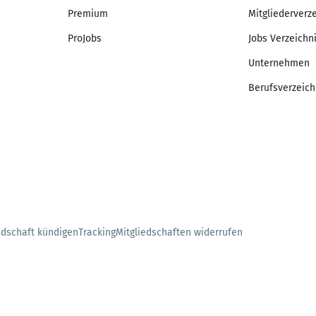
Premium
Mitgliederverz
ProJobs
Jobs Verzeichn
Unternehmen
Berufsverzeich
edschaft kündigen
Tracking
Mitgliedschaften widerrufen