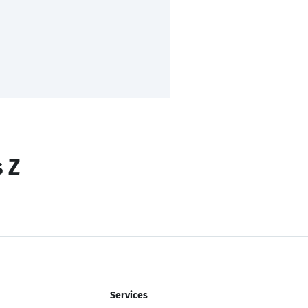
s Z
Services