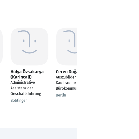
Hülya Özsakarya
Ceren Doğangüzel
Christal Pillat
(Karincali)
Auszubildende als
Assistant Head of
Administrative
Kauffrau für
Supply Chain
Assistenz der
Bürokommunikation
Würzburg
Geschäftsführung
Berlin
Böblingen