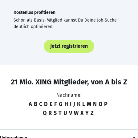
Kostenlos profitieren
Schon als Basis-Mitglied kannst Du Deine Job-Suche
deutlich optimieren.
Jetzt registrieren
21 Mio. XING Mitglieder, von A bis Z
Nachname:
A
B
C
D
E
F
G
H
I
J
K
L
M
N
O
P
Q
R
S
T
U
V
W
X
Y
Z
Unternehmen