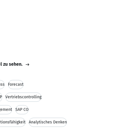
il zu sehen.
uss
Forecast
P
Vertriebscontrolling
gement
SAP CO
ionsfähigkeit
Analytisches Denken