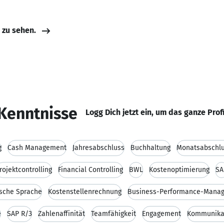
e zu sehen.
Kenntnisse
Logg Dich jetzt ein, um das ganze Prof
g
Cash Management
Jahresabschluss
Buchhaltung
Monatsabschl
rojektcontrolling
Financial Controlling
BWL
Kostenoptimierung
SA
ische Sprache
Kostenstellenrechnung
Business-Performance-Mana
e
SAP R/3
Zahlenaffinität
Teamfähigkeit
Engagement
Kommunikat