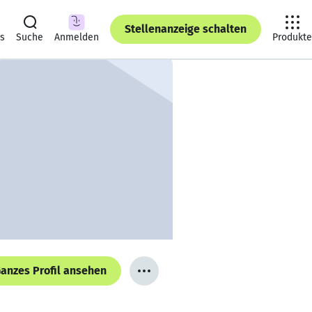
Stellenanzeige schalten
ts
Suche
Anmelden
Produkte
anzes Profil ansehen