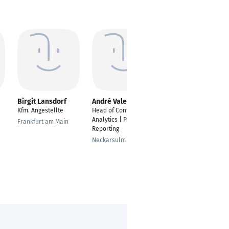
Birgit Lansdorf
André Valenthon
Sami Savran
Kfm. Angestellte
Head of Controlling &
Accounts Payable
Analytics | Planning &
Specialist
Frankfurt am Main
Reporting
Düsseldorf
Neckarsulm