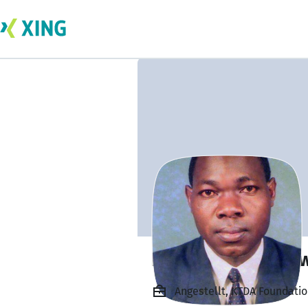
Livingstone Migo
Angestellt, KTDA Foundati