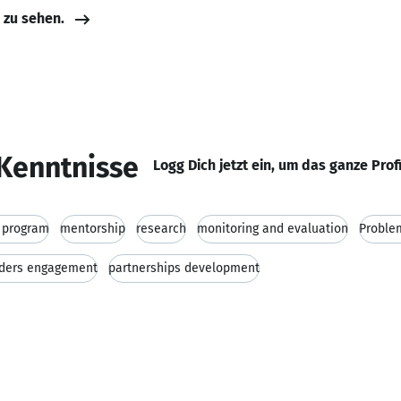
e zu sehen.
Kenntnisse
Logg Dich jetzt ein, um das ganze Prof
 program
mentorship
research
monitoring and evaluation
Proble
lders engagement
partnerships development