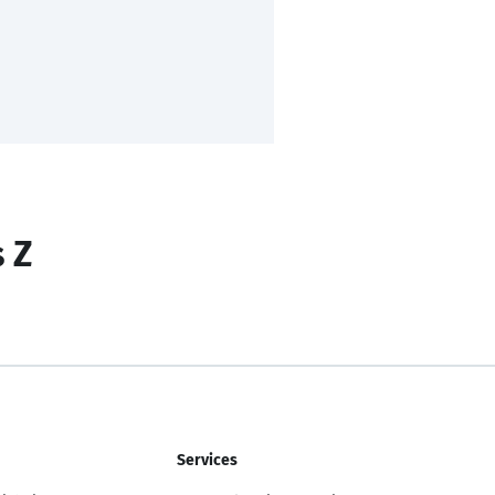
s Z
Services