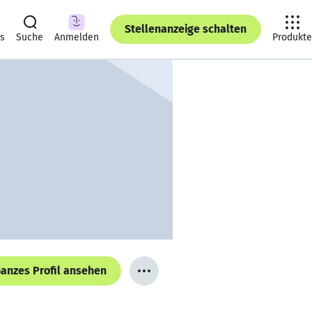
Stellenanzeige schalten
ts
Suche
Anmelden
Produkte
anzes Profil ansehen