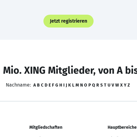
Jetzt registrieren
 Mio. XING Mitglieder, von A bi
Nachname:
A
B
C
D
E
F
G
H
I
J
K
L
M
N
O
P
Q
R
S
T
U
V
W
X
Y
Z
Mitgliedschaften
Hauptbereiche