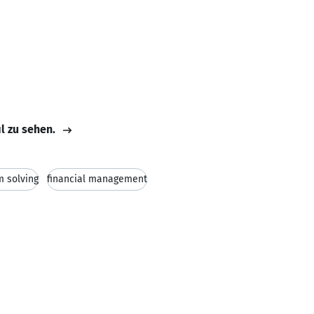
il zu sehen.
m solving
financial management