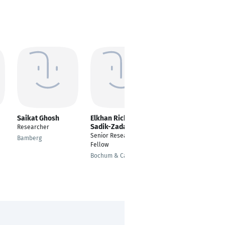
Saikat Ghosh
Elkhan Richard
Yehalashet Eifa
Sadik-Zada
Nebsore
Researcher
Senior Research
Internship Trainee
Bamberg
Fellow
Seekirchen am
Bochum & Cambridge
Wallersee