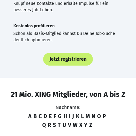
Knüpf neue Kontakte und erhalte Impulse für ein
besseres Job-Leben.
Kostenlos profitieren
Schon als Basis-Mitglied kannst Du Deine Job-Suche
deutlich optimieren.
Jetzt registrieren
21 Mio. XING Mitglieder, von A bis Z
Nachname:
A
B
C
D
E
F
G
H
I
J
K
L
M
N
O
P
Q
R
S
T
U
V
W
X
Y
Z