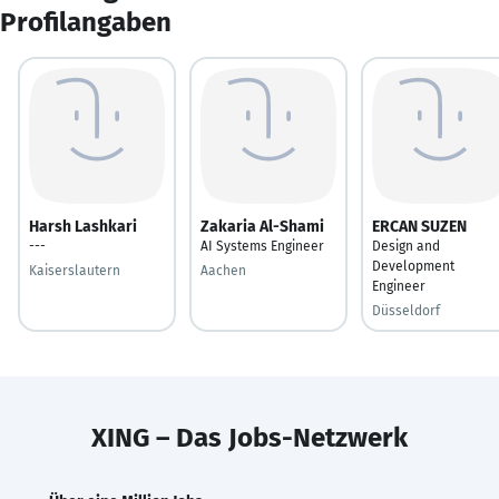
Profilangaben
Harsh Lashkari
Zakaria Al-Shami
ERCAN SUZEN
---
AI Systems Engineer
Design and
Development
Kaiserslautern
Aachen
Engineer
Düsseldorf
XING – Das Jobs-Netzwerk