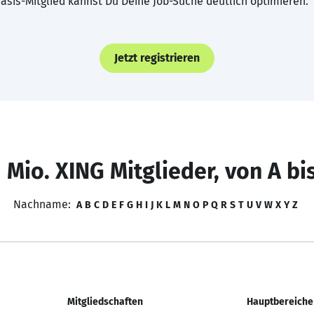
asis-Mitglied kannst Du Deine Job-Suche deutlich optimieren.
Jetzt registrieren
 Mio. XING Mitglieder, von A bi
Nachname:
A
B
C
D
E
F
G
H
I
J
K
L
M
N
O
P
Q
R
S
T
U
V
W
X
Y
Z
Mitgliedschaften
Hauptbereiche