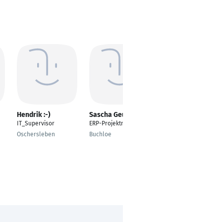
Hendrik :-)
Sascha Geus
Michael Hohlfeld
IT_Supervisor
ERP-Projektmanager
IT-Projektkoordinator
(Freelancer)
Oschersleben
Buchloe
Leipzig