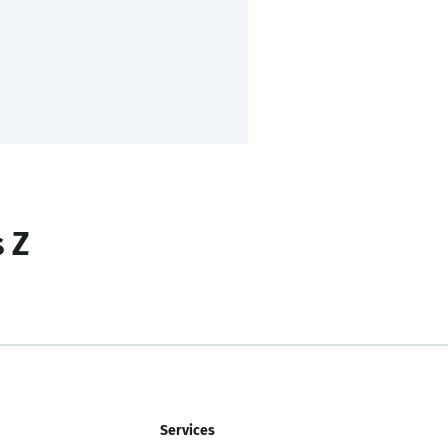
s Z
Services