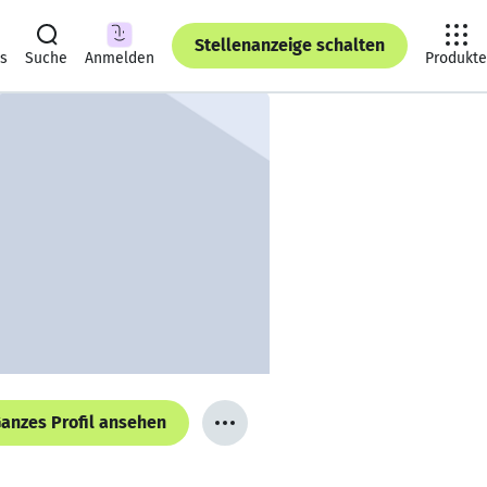
Stellenanzeige schalten
ts
Suche
Anmelden
Produkte
anzes Profil ansehen