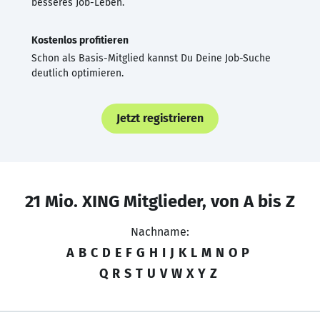
besseres Job-Leben.
Kostenlos profitieren
Schon als Basis-Mitglied kannst Du Deine Job-Suche
deutlich optimieren.
Jetzt registrieren
21 Mio. XING Mitglieder, von A bis Z
Nachname:
A
B
C
D
E
F
G
H
I
J
K
L
M
N
O
P
Q
R
S
T
U
V
W
X
Y
Z