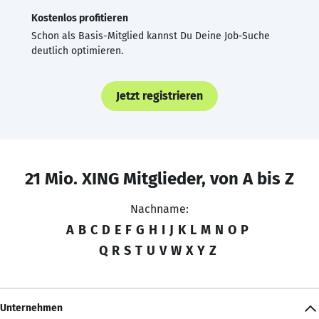
Kostenlos profitieren
Schon als Basis-Mitglied kannst Du Deine Job-Suche
deutlich optimieren.
Jetzt registrieren
21 Mio. XING Mitglieder, von A bis Z
Nachname:
A
B
C
D
E
F
G
H
I
J
K
L
M
N
O
P
Q
R
S
T
U
V
W
X
Y
Z
Unternehmen