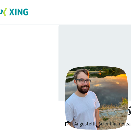
Lukáš Děkanovsk
Angestellt, Scientific res