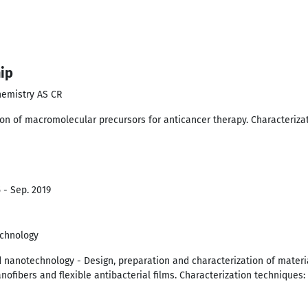
hip
hemistry AS CR
ion of macromolecular precursors for anticancer therapy. Characteriz
 - Sep. 2019
echnology
nanotechnology - Design, preparation and characterization of materia
anofibers and flexible antibacterial films. Characterization techniqu