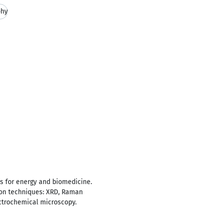
phy
s for energy and biomedicine.
tion techniques: XRD, Raman
ectrochemical microscopy.