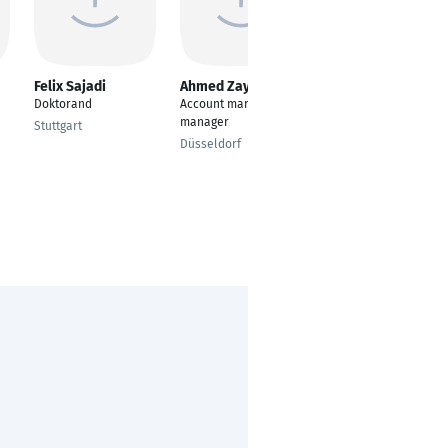
Felix Sajadi
Ahmed Zayed
Anna Luongo
Doktorand
Account marketing
Wissenschaftliche
manager
Mitarbeiterin &
Stuttgart
Projektverantwortlich
Düsseldorf
er
München