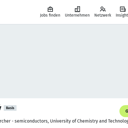
Jobs finden
Unternehmen
Netzwerk
Insigh
ý
Basis
G
earcher - semiconductors, University of Chemistry and Technolo