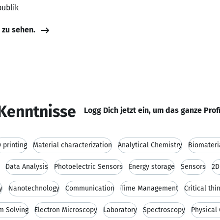
publik
e zu sehen.
Kenntnisse
Logg Dich jetzt ein, um das ganze Prof
 printing
Material characterization
Analytical Chemistry
Biomateri
Data Analysis
Photoelectric Sensors
Energy storage
Sensors
2D
y
Nanotechnology
Communication
Time Management
Critical thi
m Solving
Electron Microscopy
Laboratory
Spectroscopy
Physical