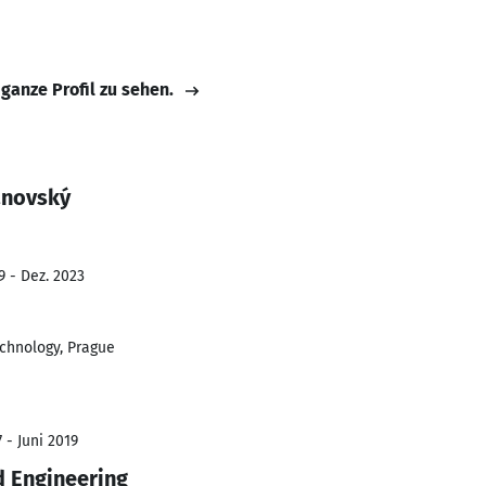
 ganze Profil zu sehen.
anovský
9 - Dez. 2023
echnology, Prague
 - Juni 2019
d Engineering