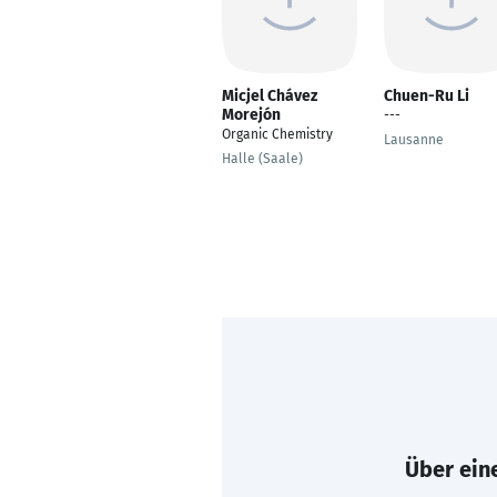
Micjel Chávez
Chuen-Ru Li
Morejón
---
Organic Chemistry
Lausanne
Halle (Saale)
Über eine