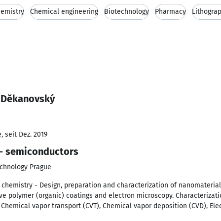
emistry
Chemical engineering
Biotechnology
Pharmacy
Lithogra
š Děkanovský
 seit Dez. 2019
r - semiconductors
echnology Prague
chemistry - Design, preparation and characterization of nanomaterial
ive polymer (organic) coatings and electron microscopy. Characteriza
 Chemical vapor transport (CVT), Chemical vapor deposition (CVD), El