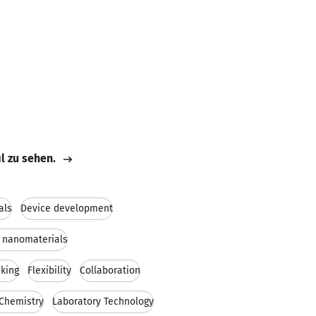
il zu sehen.
als
Device development
 nanomaterials
nking
Flexibility
Collaboration
 Chemistry
Laboratory Technology