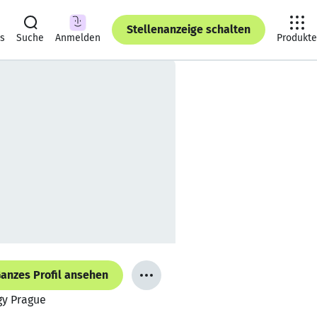
Stellenanzeige schalten
ts
Suche
Anmelden
Produkte
anzes Profil ansehen
gy Prague