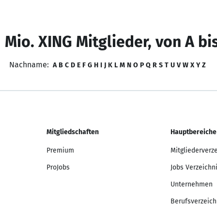
 Mio. XING Mitglieder, von A bi
Nachname:
A
B
C
D
E
F
G
H
I
J
K
L
M
N
O
P
Q
R
S
T
U
V
W
X
Y
Z
Mitgliedschaften
Hauptbereiche
Premium
Mitgliederverz
ProJobs
Jobs Verzeichn
Unternehmen
Berufsverzeich