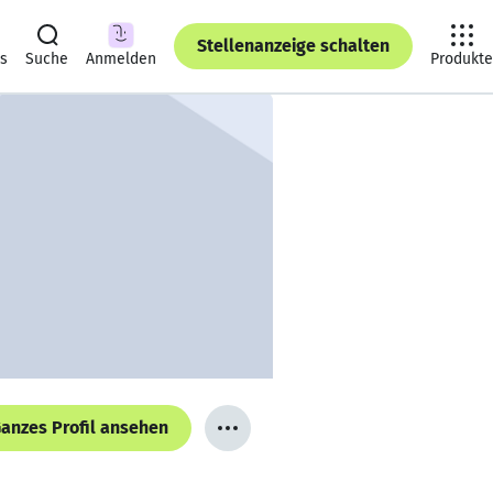
Stellenanzeige schalten
ts
Suche
Anmelden
Produkte
anzes Profil ansehen