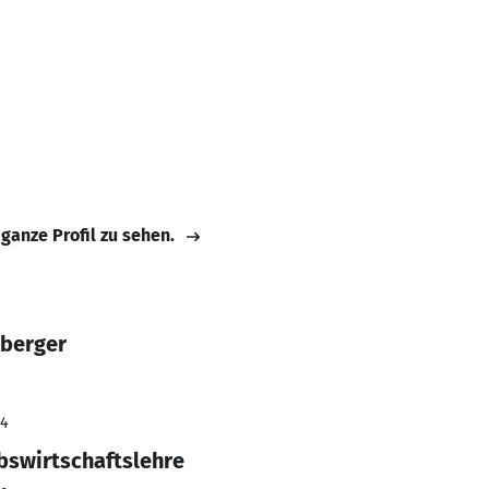
 ganze Profil zu sehen.
sberger
24
ebswirtschaftslehre