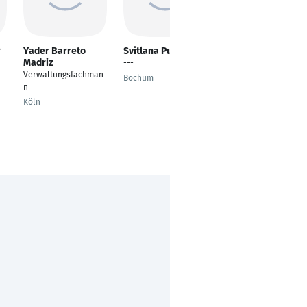
r
Yader Barreto
Svitlana Pushkar
Jan Brugger
Madriz
---
Founders Associate
Verwaltungsfachman
Bochum
Hamburg
n
Köln