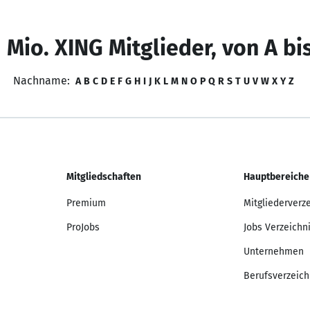
 Mio. XING Mitglieder, von A bi
Nachname:
A
B
C
D
E
F
G
H
I
J
K
L
M
N
O
P
Q
R
S
T
U
V
W
X
Y
Z
Mitgliedschaften
Hauptbereiche
Premium
Mitgliederverz
ProJobs
Jobs Verzeichn
Unternehmen
Berufsverzeich