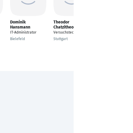
Dominik
Theodor
Kevine Tazo
Hansmann
Chatzitheodorou
Djambou
IT-Administrator
Versuchstechniker
Praktikantin
Bielefeld
Stuttgart
Duisburg