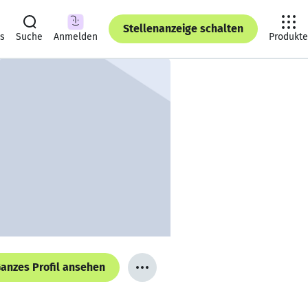
Stellenanzeige schalten
ts
Suche
Anmelden
Produkte
anzes Profil ansehen