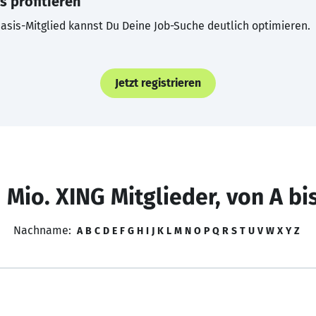
s profitieren
asis-Mitglied kannst Du Deine Job-Suche deutlich optimieren.
Jetzt registrieren
 Mio. XING Mitglieder, von A bi
Nachname:
A
B
C
D
E
F
G
H
I
J
K
L
M
N
O
P
Q
R
S
T
U
V
W
X
Y
Z