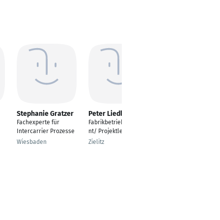
Stephanie Gratzer
Peter Liedloff
Estelle Bonomo
Fachexperte für
Fabrikbetriebsassiste
---
Intercarrier Prozesse
nt/ Projektleiter
Lörrach
Wiesbaden
Zielitz