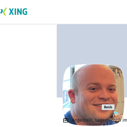
Lydia Fass
Basis
Angestellt, Lagerlogistik i