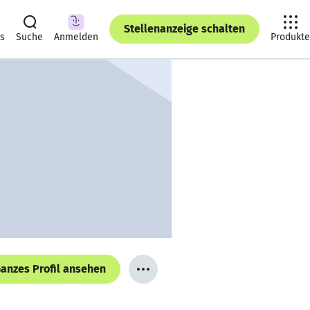
Stellenanzeige schalten
ts
Suche
Anmelden
Produkte
anzes Profil ansehen