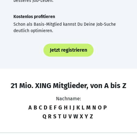
besseres Job-Leben.
Kostenlos profitieren
Schon als Basis-Mitglied kannst Du Deine Job-Suche
deutlich optimieren.
Jetzt registrieren
21 Mio. XING Mitglieder, von A bis Z
Nachname:
A
B
C
D
E
F
G
H
I
J
K
L
M
N
O
P
Q
R
S
T
U
V
W
X
Y
Z