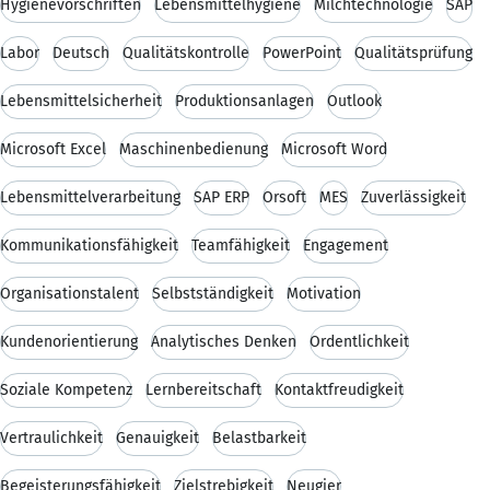
Hygienevorschriften
Lebensmittelhygiene
Milchtechnologie
SAP
Labor
Deutsch
Qualitätskontrolle
PowerPoint
Qualitätsprüfung
Lebensmittelsicherheit
Produktionsanlagen
Outlook
Microsoft Excel
Maschinenbedienung
Microsoft Word
Lebensmittelverarbeitung
SAP ERP
Orsoft
MES
Zuverlässigkeit
Kommunikationsfähigkeit
Teamfähigkeit
Engagement
Organisationstalent
Selbstständigkeit
Motivation
Kundenorientierung
Analytisches Denken
Ordentlichkeit
Soziale Kompetenz
Lernbereitschaft
Kontaktfreudigkeit
Vertraulichkeit
Genauigkeit
Belastbarkeit
Begeisterungsfähigkeit
Zielstrebigkeit
Neugier