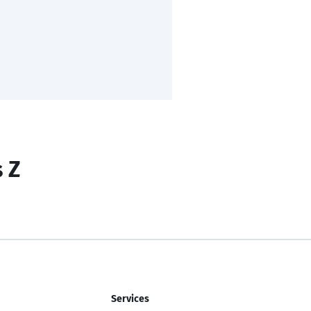
s Z
Services