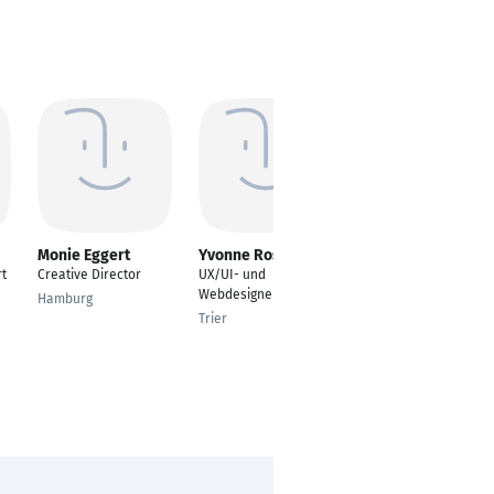
Monie Eggert
Yvonne Rosovits
Karin Achatz
rt
Creative Director
UX/UI- und
Freelancerin
Webdesigner
Hamburg
München
Trier