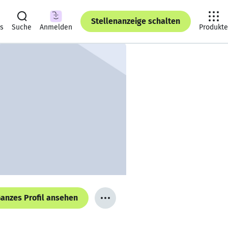
Stellenanzeige schalten
ts
Suche
Anmelden
Produkte
anzes Profil ansehen