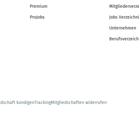
Premium
Mitgliederverz
ProJobs
Jobs Verzeichn
Unternehmen
Berufsverzeich
edschaft kündigen
Tracking
Mitgliedschaften widerrufen