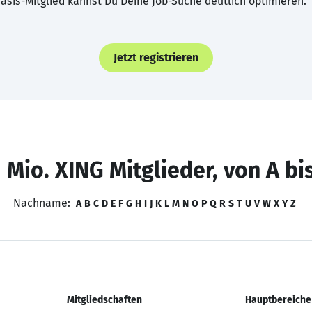
asis-Mitglied kannst Du Deine Job-Suche deutlich optimieren.
Jetzt registrieren
 Mio. XING Mitglieder, von A bi
Nachname:
A
B
C
D
E
F
G
H
I
J
K
L
M
N
O
P
Q
R
S
T
U
V
W
X
Y
Z
Mitgliedschaften
Hauptbereiche