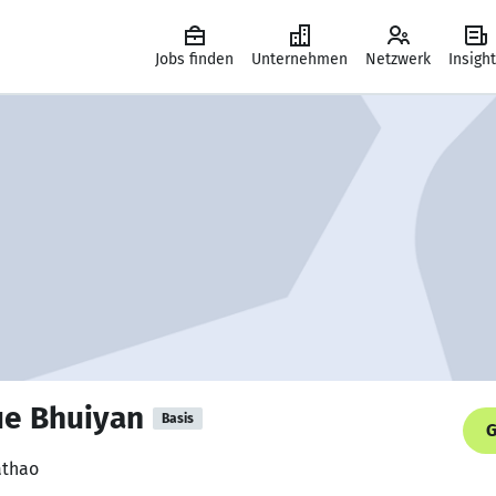
Jobs finden
Unternehmen
Netzwerk
Insigh
ue Bhuiyan
Basis
G
athao