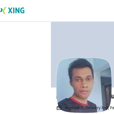
MD. Imjamul Hoq
Angestellt, Delivery boy, P