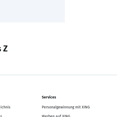
s Z
Services
eichnis
Personalgewinnung mit XING
is
Werben auf XING