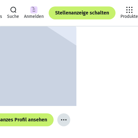
Stellenanzeige schalten
ts
Suche
Anmelden
Produkte
anzes Profil ansehen