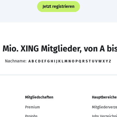
Jetzt registrieren
 Mio. XING Mitglieder, von A bi
Nachname:
A
B
C
D
E
F
G
H
I
J
K
L
M
N
O
P
Q
R
S
T
U
V
W
X
Y
Z
Mitgliedschaften
Hauptbereiche
Premium
Mitgliederverz
ProJobs
Jobs Verzeichn