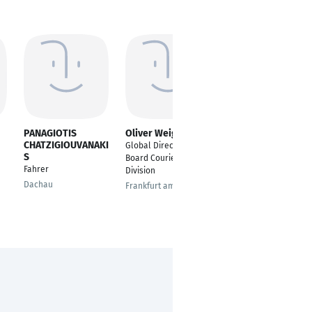
PANAGIOTIS
Oliver Weigelt
Marco Daniel
CHATZIGIOUVANAKI
PINTO
Global Director - On
S
---
Board Courier
Fahrer
Division
Berlin
Dachau
Frankfurt am Main