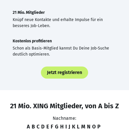
21 Mio. Mitglieder
Knüpf neue Kontakte und erhalte Impulse für ein
besseres Job-Leben.
Kostenlos profitieren
Schon als Basis-Mitglied kannst Du Deine Job-Suche
deutlich optimieren.
Jetzt registrieren
21 Mio. XING Mitglieder, von A bis Z
Nachname:
A
B
C
D
E
F
G
H
I
J
K
L
M
N
O
P