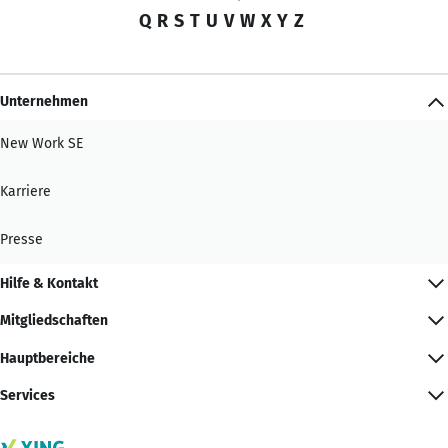
Q
R
S
T
U
V
W
X
Y
Z
Unternehmen
New Work SE
Karriere
Presse
Hilfe & Kontakt
Mitgliedschaften
Hauptbereiche
Services