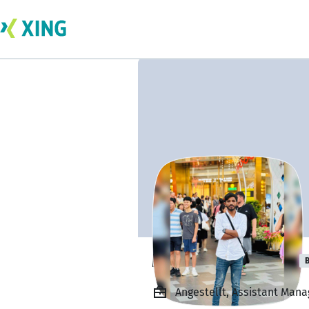
M.Tayyab ashraf
B
Angestellt, Assistant Man