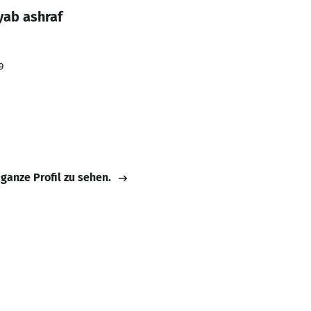
yab ashraf
9
 ganze Profil zu sehen.