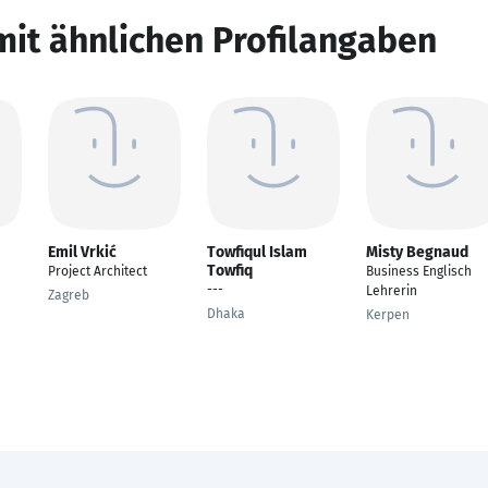
mit ähnlichen Profilangaben
Emil Vrkić
Towfiqul Islam
Misty Begnaud
Towfiq
Project Architect
Business Englisch
---
Lehrerin
Zagreb
Dhaka
Kerpen