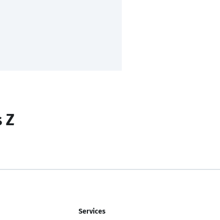
s Z
Services