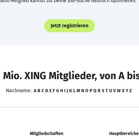
asis-Mitglied kannst Du Deine Job-Suche deutlich optimieren.
Jetzt registrieren
 Mio. XING Mitglieder, von A bi
Nachname:
A
B
C
D
E
F
G
H
I
J
K
L
M
N
O
P
Q
R
S
T
U
V
W
X
Y
Z
Mitgliedschaften
Hauptbereiche