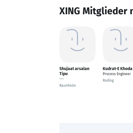
XING Mitglieder 
Shujaat arsalan
Kudrat-E Khoda
Tipu
Process Engineer
---
Roding
Raunheim