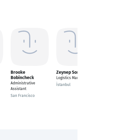
Brooke
Zeynep Son
Akseli Kaaro
Bobincheck
Logistics Manager
Founder
Administrative
İstanbul
Helsinki
Assistant
San Francisco