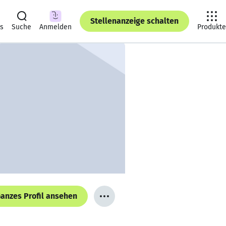
Stellenanzeige schalten
ts
Suche
Anmelden
Produkte
anzes Profil ansehen