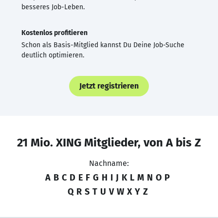
besseres Job-Leben.
Kostenlos profitieren
Schon als Basis-Mitglied kannst Du Deine Job-Suche
deutlich optimieren.
Jetzt registrieren
21 Mio. XING Mitglieder, von A bis Z
Nachname:
A
B
C
D
E
F
G
H
I
J
K
L
M
N
O
P
Q
R
S
T
U
V
W
X
Y
Z