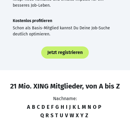
besseres Job-Leben.
Kostenlos profitieren
Schon als Basis-Mitglied kannst Du Deine Job-Suche
deutlich optimieren.
Jetzt registrieren
21 Mio. XING Mitglieder, von A bis Z
Nachname:
A
B
C
D
E
F
G
H
I
J
K
L
M
N
O
P
Q
R
S
T
U
V
W
X
Y
Z