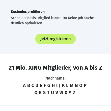
Kostenlos profitieren
Schon als Basis-Mitglied kannst Du Deine Job-Suche
deutlich optimieren.
Jetzt registrieren
21 Mio. XING Mitglieder, von A bis Z
Nachname:
A
B
C
D
E
F
G
H
I
J
K
L
M
N
O
P
Q
R
S
T
U
V
W
X
Y
Z