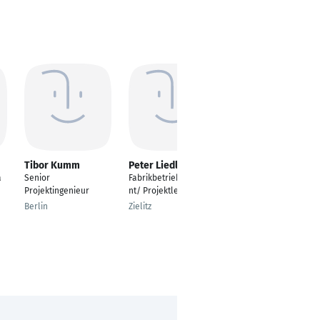
Tibor Kumm
Peter Liedloff
Silke Caspari
a
Senior
Fabrikbetriebsassiste
ERP Consultant
Projektingenieur
nt/ Projektleiter
Essen
Berlin
Zielitz