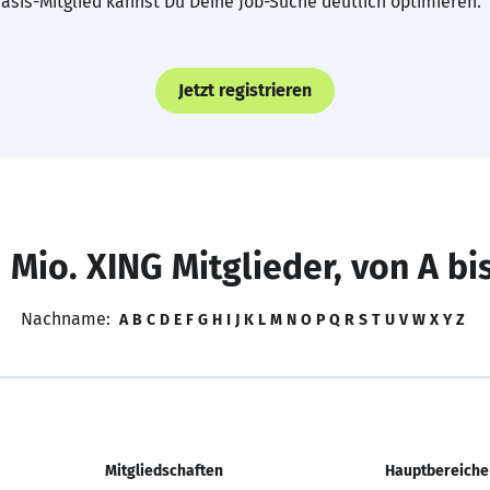
asis-Mitglied kannst Du Deine Job-Suche deutlich optimieren.
Jetzt registrieren
 Mio. XING Mitglieder, von A bi
Nachname:
A
B
C
D
E
F
G
H
I
J
K
L
M
N
O
P
Q
R
S
T
U
V
W
X
Y
Z
Mitgliedschaften
Hauptbereiche