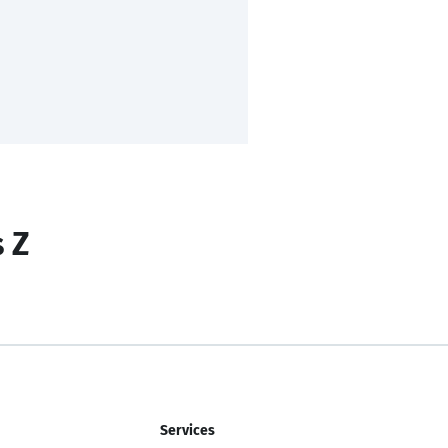
s Z
Services