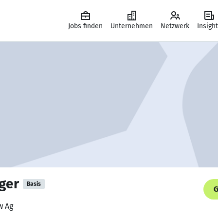
Jobs finden
Unternehmen
Netzwerk
Insigh
ger
Basis
G
w Ag