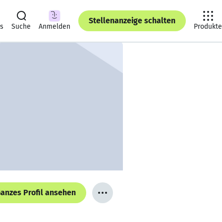
Stellenanzeige schalten
ts
Suche
Anmelden
Produkte
anzes Profil ansehen