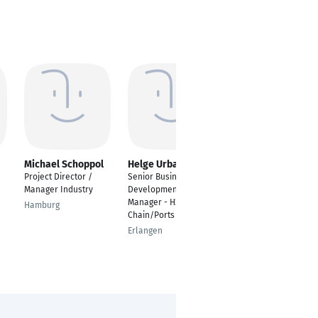
Michael Schoppol
Helge Urban
Horst Haug
Project Director /
Senior Business
Geschäftsführer
Manager Industry
Development & Sales
Berlin
Manager - H2 Supply
Hamburg
Chain/Ports
Erlangen