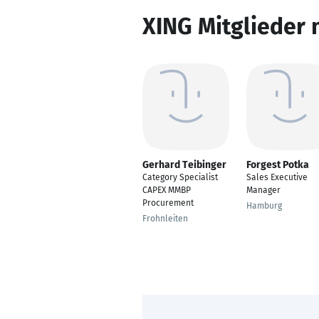
XING Mitglieder 
Gerhard Teibinger
Forgest Potka
Category Specialist
Sales Executive
CAPEX MMBP
Manager
Procurement
Hamburg
Frohnleiten