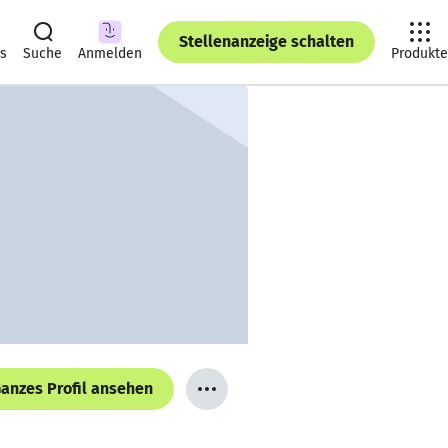
Stellenanzeige schalten
ts
Suche
Anmelden
Produkte
anzes Profil ansehen