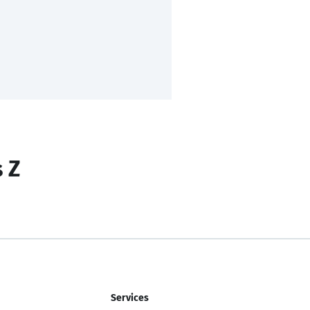
s Z
Services