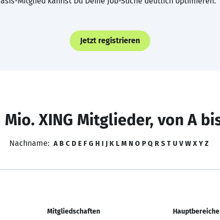
asis-Mitglied kannst Du Deine Job-Suche deutlich optimieren.
Jetzt registrieren
 Mio. XING Mitglieder, von A bi
Nachname:
A
B
C
D
E
F
G
H
I
J
K
L
M
N
O
P
Q
R
S
T
U
V
W
X
Y
Z
Mitgliedschaften
Hauptbereiche