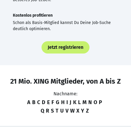
Kostenlos profitieren
Schon als Basis-Mitglied kannst Du Deine Job-Suche
deutlich optimieren.
Jetzt registrieren
21 Mio. XING Mitglieder, von A bis Z
Nachname:
A
B
C
D
E
F
G
H
I
J
K
L
M
N
O
P
Q
R
S
T
U
V
W
X
Y
Z