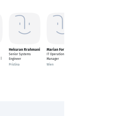
Hekuran Rrahmani
Marian Formanek
Marc Wilson
Senior Systems
IT Operations
IT Operations Service
 |
Engineer
Manager
München
Pristina
Wien