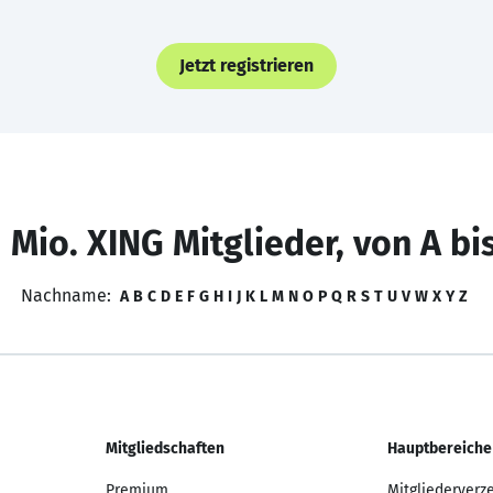
Jetzt registrieren
 Mio. XING Mitglieder, von A bi
Nachname:
A
B
C
D
E
F
G
H
I
J
K
L
M
N
O
P
Q
R
S
T
U
V
W
X
Y
Z
Mitgliedschaften
Hauptbereiche
Premium
Mitgliederverz