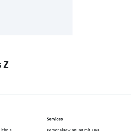
s Z
Services
eichnis
Personalgewinnung mit XING