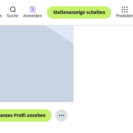
Stellenanzeige schalten
ts
Suche
Anmelden
Produkte
anzes Profil ansehen