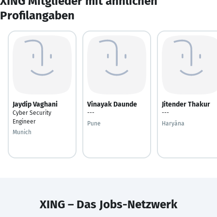
XING Mitglieder mit ähnlichen
Profilangaben
Jaydip Vaghani
Vinayak Daunde
Jitender Thakur
Cyber Security
---
---
Engineer
Pune
Haryāna
Munich
XING – Das Jobs-Netzwerk