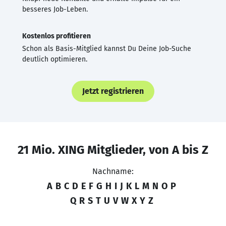
besseres Job-Leben.
Kostenlos profitieren
Schon als Basis-Mitglied kannst Du Deine Job-Suche
deutlich optimieren.
Jetzt registrieren
21 Mio. XING Mitglieder, von A bis Z
Nachname:
A
B
C
D
E
F
G
H
I
J
K
L
M
N
O
P
Q
R
S
T
U
V
W
X
Y
Z