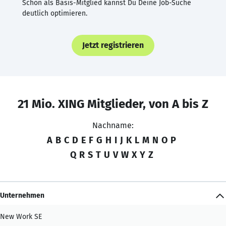
Schon als Basis-Mitglied kannst Du Deine Job-Suche
deutlich optimieren.
Jetzt registrieren
21 Mio. XING Mitglieder, von A bis Z
Nachname:
A
B
C
D
E
F
G
H
I
J
K
L
M
N
O
P
Q
R
S
T
U
V
W
X
Y
Z
Unternehmen
New Work SE