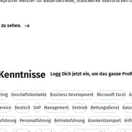
 Geprüfter Meister für Bäderbetriebe, Stadtwerke Saarbrücken
e zu sehen.
Kenntnisse
Logg Dich jetzt ein, um das ganze Prof
ting
Geschäftskontakte
Business Development
Microsoft Excel
A
ervice
Deutsch
SAP
Management
Vertrieb
Rettungsdienst
Kata
sführung
Personalführung
Betriebsführung
Krankentransport
Hilf