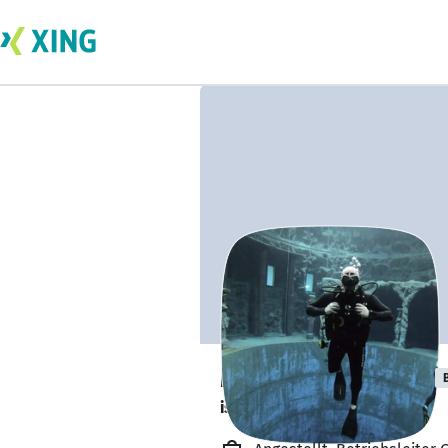
Marcel Margardt
ist offen für Projekte. 🔎