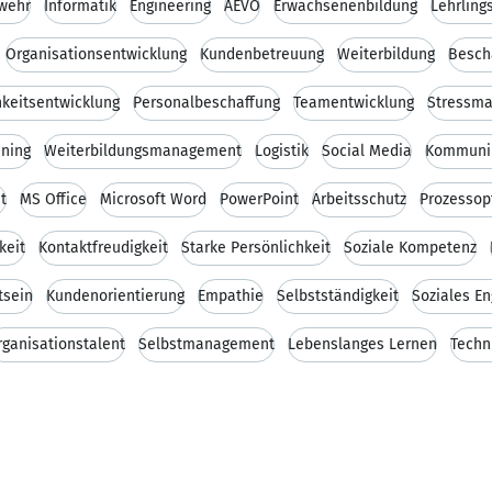
wehr
Informatik
Engineering
AEVO
Erwachsenenbildung
Lehrling
Organisationsentwicklung
Kundenbetreuung
Weiterbildung
Besch
hkeitsentwicklung
Personalbeschaffung
Teamentwicklung
Stressm
ning
Weiterbildungsmanagement
Logistik
Social Media
Kommuni
t
MS Office
Microsoft Word
PowerPoint
Arbeitsschutz
Prozessop
keit
Kontaktfreudigkeit
Starke Persönlichkeit
Soziale Kompetenz
tsein
Kundenorientierung
Empathie
Selbstständigkeit
Soziales E
rganisationstalent
Selbstmanagement
Lebenslanges Lernen
Techn