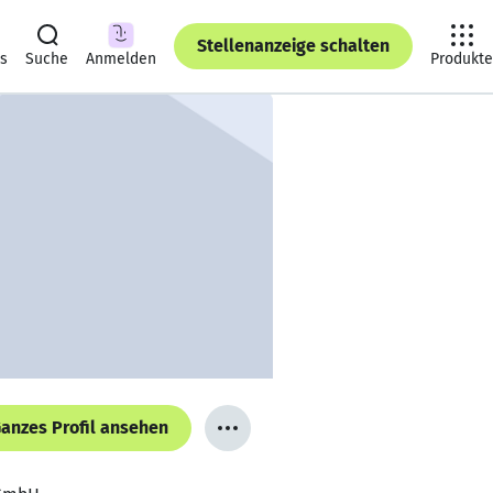
Stellenanzeige schalten
ts
Suche
Anmelden
Produkte
anzes Profil ansehen