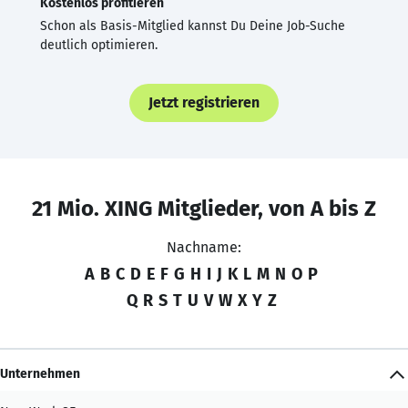
Kostenlos profitieren
Schon als Basis-Mitglied kannst Du Deine Job-Suche
deutlich optimieren.
Jetzt registrieren
21 Mio. XING Mitglieder, von A bis Z
Nachname:
A
B
C
D
E
F
G
H
I
J
K
L
M
N
O
P
Q
R
S
T
U
V
W
X
Y
Z
Unternehmen