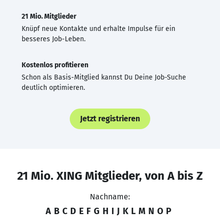
21 Mio. Mitglieder
Knüpf neue Kontakte und erhalte Impulse für ein
besseres Job-Leben.
Kostenlos profitieren
Schon als Basis-Mitglied kannst Du Deine Job-Suche
deutlich optimieren.
Jetzt registrieren
21 Mio. XING Mitglieder, von A bis Z
Nachname:
A
B
C
D
E
F
G
H
I
J
K
L
M
N
O
P