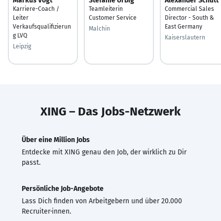
Markus Vogt
Stefanie Urbig
Alexander Schütt
Karriere-Coach /
Teamleiterin
Commercial Sales
Leiter
Customer Service
Director - South &
Verkaufsqualifizierun
East Germany
Malchin
g LVQ
Kaiserslautern
Leipzig
XING – Das Jobs-Netzwerk
Über eine Million Jobs
Entdecke mit XING genau den Job, der wirklich zu Dir
passt.
Persönliche Job-Angebote
Lass Dich finden von Arbeitgebern und über 20.000
Recruiter·innen.