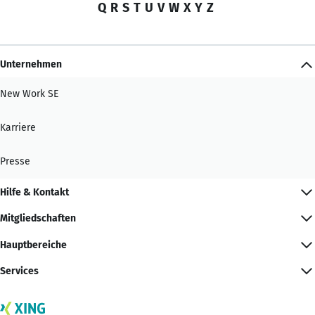
Q
R
S
T
U
V
W
X
Y
Z
Unternehmen
New Work SE
Karriere
Presse
Hilfe & Kontakt
Mitgliedschaften
Hauptbereiche
Services