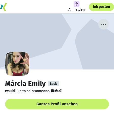
Job posten
Anmelden
Márcia Emily
Basis
would like to help someone. 🛍🦮👶
Ganzes Profil ansehen