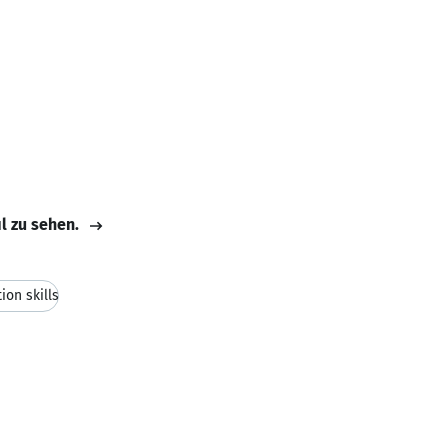
il zu sehen.
on skills