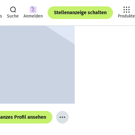
Stellenanzeige schalten
ts
Suche
Anmelden
Produkte
anzes Profil ansehen