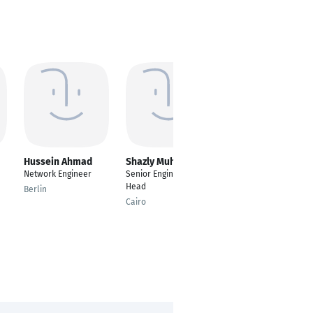
Hussein Ahmad
Shazly Muhammad
Brooke
Bobincheck
Network Engineer
Senior Engineering
Administrative
Head
Berlin
Assistant
Cairo
San Francisco