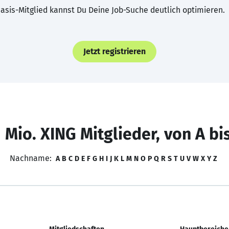
asis-Mitglied kannst Du Deine Job-Suche deutlich optimieren.
Jetzt registrieren
 Mio. XING Mitglieder, von A bi
Nachname:
A
B
C
D
E
F
G
H
I
J
K
L
M
N
O
P
Q
R
S
T
U
V
W
X
Y
Z