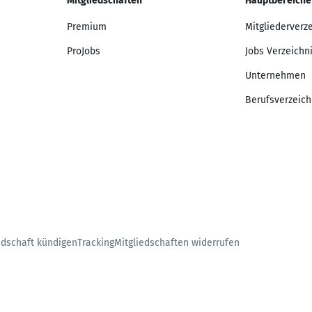
Mitgliedschaften
Hauptbereiche
Premium
Mitgliederverz
ProJobs
Jobs Verzeichn
Unternehmen
Berufsverzeich
edschaft kündigen
Tracking
Mitgliedschaften widerrufen