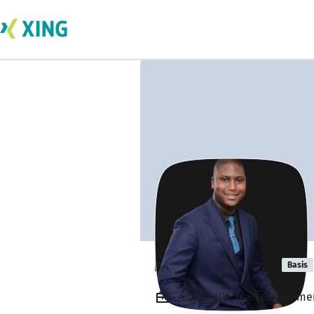
Marco Laboso
Basis
Angestellt, lead Governme