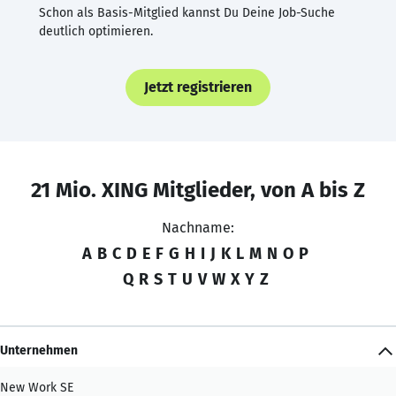
Schon als Basis-Mitglied kannst Du Deine Job-Suche
deutlich optimieren.
Jetzt registrieren
21 Mio. XING Mitglieder, von A bis Z
Nachname:
A
B
C
D
E
F
G
H
I
J
K
L
M
N
O
P
Q
R
S
T
U
V
W
X
Y
Z
Unternehmen
New Work SE