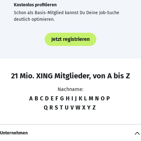
Kostenlos profitieren
Schon als Basis-Mitglied kannst Du Deine Job-Suche
deutlich optimieren.
Jetzt registrieren
21 Mio. XING Mitglieder, von A bis Z
Nachname:
A
B
C
D
E
F
G
H
I
J
K
L
M
N
O
P
Q
R
S
T
U
V
W
X
Y
Z
Unternehmen