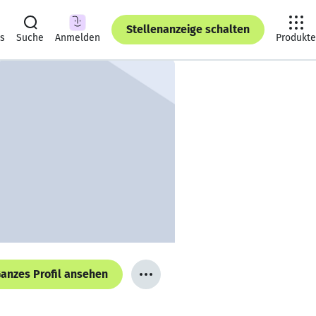
Stellenanzeige schalten
ts
Suche
Anmelden
Produkte
anzes Profil ansehen