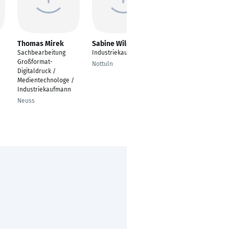
Thomas Mirek
Sabine Wilde
Nicole Kuschel
Sachbearbeitung
Industriekauffrau
gelernte MfA und
Großformat-
ausgebildete
Nottuln
Digitaldruck /
Industriekauffrau
Medientechnologe /
Uetersen, Schleswig-
Industriekaufmann
Holstein, Deutschland
Neuss