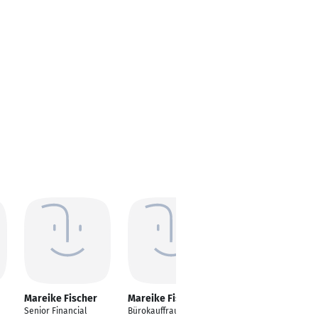
Mareike Fischer
Mareike Fischer
Mareike Fischer
Senior Financial
Bürokauffrau
Leiterin der impulse-