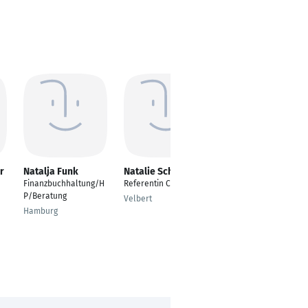
r
Natalja Funk
Natalie Schmidt
Nadine Tesch-
Schulze
Finanzbuchhaltung/H
Referentin Controlling
Debitorenbuchhalteri
P/Beratung
Velbert
n
Hamburg
Neumünster