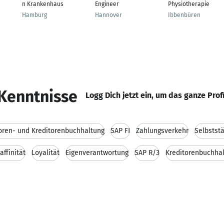
n Krankenhaus
Engineer
Physiotherapie
Hamburg
Hannover
Ibbenbüren
Kenntnisse
Logg Dich jetzt ein, um das ganze Prof
oren- und Kreditorenbuchhaltung
SAP FI
Zahlungsverkehr
Selbststä
affinität
Loyalität
Eigenverantwortung
SAP R/3
Kreditorenbuchha