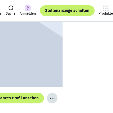
Stellenanzeige schalten
ts
Suche
Anmelden
Produkte
anzes Profil ansehen