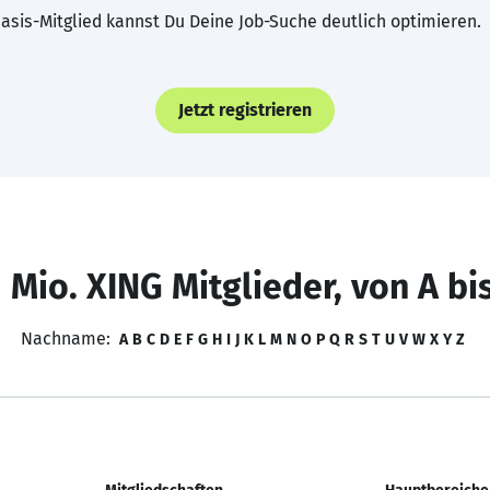
asis-Mitglied kannst Du Deine Job-Suche deutlich optimieren.
Jetzt registrieren
 Mio. XING Mitglieder, von A bi
Nachname:
A
B
C
D
E
F
G
H
I
J
K
L
M
N
O
P
Q
R
S
T
U
V
W
X
Y
Z