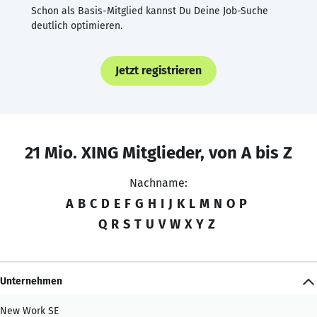
Schon als Basis-Mitglied kannst Du Deine Job-Suche
deutlich optimieren.
Jetzt registrieren
21 Mio. XING Mitglieder, von A bis Z
Nachname:
A
B
C
D
E
F
G
H
I
J
K
L
M
N
O
P
Q
R
S
T
U
V
W
X
Y
Z
Unternehmen
New Work SE