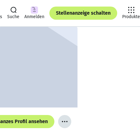
Stellenanzeige schalten
ts
Suche
Anmelden
Produkte
anzes Profil ansehen