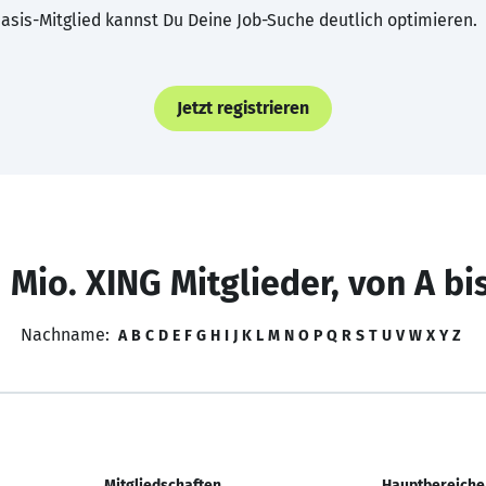
asis-Mitglied kannst Du Deine Job-Suche deutlich optimieren.
Jetzt registrieren
 Mio. XING Mitglieder, von A bi
Nachname:
A
B
C
D
E
F
G
H
I
J
K
L
M
N
O
P
Q
R
S
T
U
V
W
X
Y
Z
Mitgliedschaften
Hauptbereiche