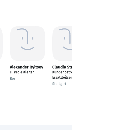
Alexander Ryltsev
Claudia Strauss
Matthias
Niedermayer
IT-Projektleiter
Kundenbetreuung
Unternehmensjurist/
Ersatzteilservice
Berlin
In-house Lawyer/
Stuttgart
Senior Jurist/
Volljurist
Frankfurt am Main