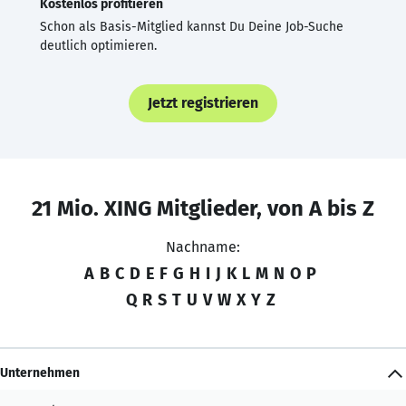
Kostenlos profitieren
Schon als Basis-Mitglied kannst Du Deine Job-Suche
deutlich optimieren.
Jetzt registrieren
21 Mio. XING Mitglieder, von A bis Z
Nachname:
A
B
C
D
E
F
G
H
I
J
K
L
M
N
O
P
Q
R
S
T
U
V
W
X
Y
Z
Unternehmen