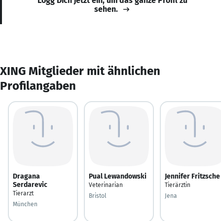
Logg Dich jetzt ein, um das ganze Profil zu
sehen.
XING Mitglieder mit ähnlichen
Profilangaben
Dragana
Pual Lewandowski
Jennifer Fritzsche
Serdarevic
Veterinarian
Tierärztin
Tierarzt
Bristol
Jena
München