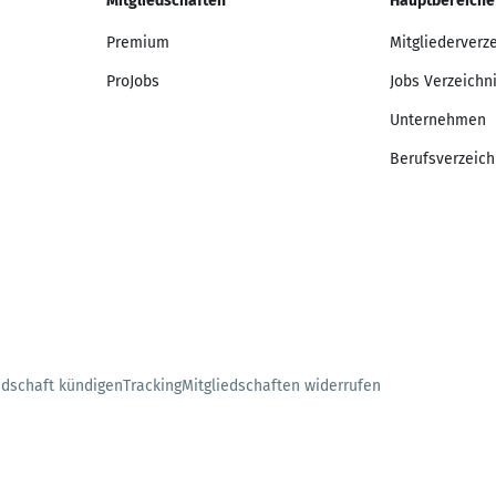
Mitgliedschaften
Hauptbereiche
Premium
Mitgliederverz
ProJobs
Jobs Verzeichn
Unternehmen
Berufsverzeich
edschaft kündigen
Tracking
Mitgliedschaften widerrufen