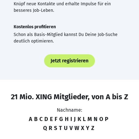
Knüpf neue Kontakte und erhalte Impulse für ein
besseres Job-Leben.
Kostenlos profitieren
Schon als Basis-Mitglied kannst Du Deine Job-Suche
deutlich optimieren.
Jetzt registrieren
21 Mio. XING Mitglieder, von A bis Z
Nachname:
A
B
C
D
E
F
G
H
I
J
K
L
M
N
O
P
Q
R
S
T
U
V
W
X
Y
Z