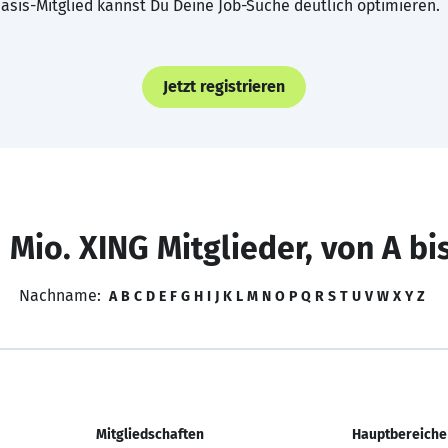
asis-Mitglied kannst Du Deine Job-Suche deutlich optimieren.
Jetzt registrieren
 Mio. XING Mitglieder, von A bi
Nachname:
A
B
C
D
E
F
G
H
I
J
K
L
M
N
O
P
Q
R
S
T
U
V
W
X
Y
Z
Mitgliedschaften
Hauptbereiche