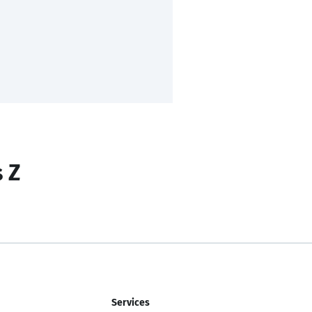
s Z
Services