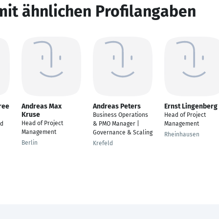
mit ähnlichen Profilangaben
ree
Andreas Max
Andreas Peters
Ernst Lingenberg
Kruse
Business Operations
Head of Project
Head of Project
ud
& PMO Manager |
Management
Management
Governance & Scaling
Rheinhausen
Berlin
Krefeld