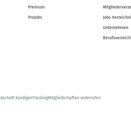
Premium
Mitgliederverz
ProJobs
Jobs Verzeichn
Unternehmen
Berufsverzeich
edschaft kündigen
Tracking
Mitgliedschaften widerrufen