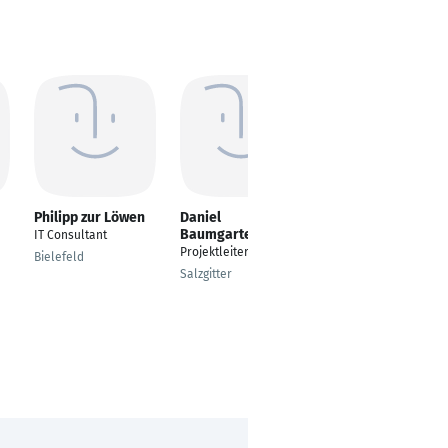
Philipp zur Löwen
Daniel
Christina
Baumgarten
Odenkirchen
IT Consultant
Projektleiter TGA
Projektmanagerin
Bielefeld
Digital
Salzgitter
Köln