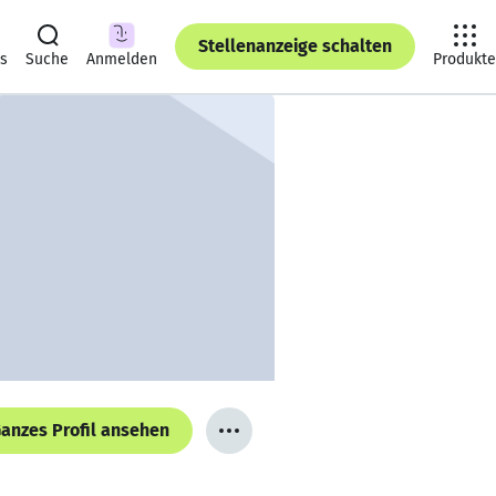
Stellenanzeige schalten
ts
Suche
Anmelden
Produkte
anzes Profil ansehen