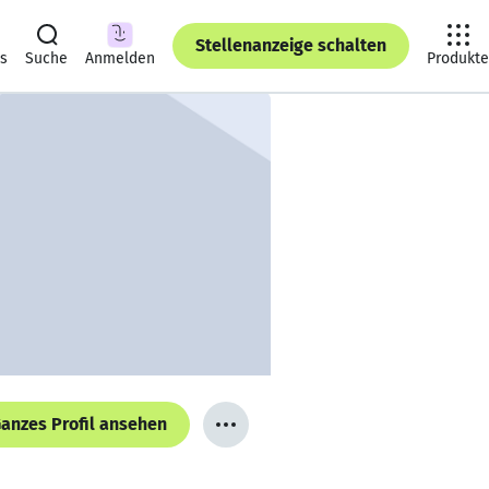
Stellenanzeige schalten
ts
Suche
Anmelden
Produkte
anzes Profil ansehen