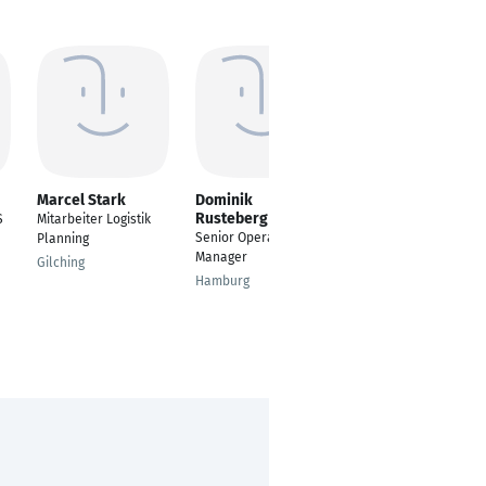
Marcel Stark
Dominik
Guenther Simon
Rusteberg
S
Mitarbeiter Logistik
Senior Consultant
Senior Operations
Planning
Klagenfurt
Manager
Gilching
Hamburg