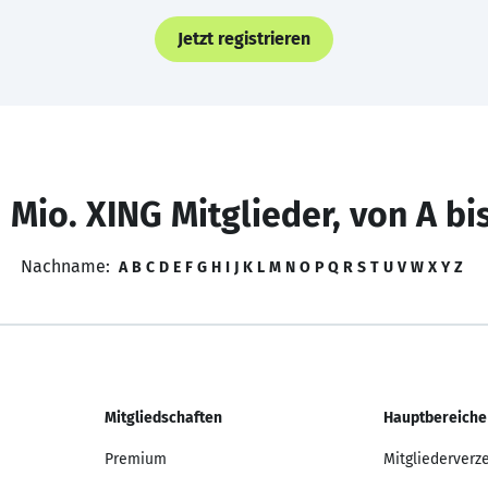
Jetzt registrieren
 Mio. XING Mitglieder, von A bi
Nachname:
A
B
C
D
E
F
G
H
I
J
K
L
M
N
O
P
Q
R
S
T
U
V
W
X
Y
Z
Mitgliedschaften
Hauptbereiche
Premium
Mitgliederverz